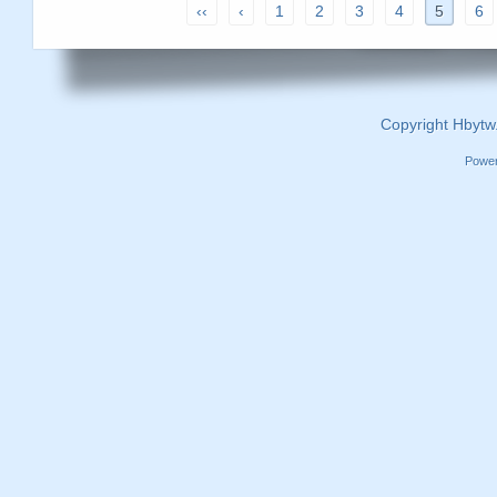
‹‹
‹
1
2
3
4
5
6
Copyright Hbytw
Powe